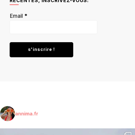
RÉCENTES, INSCRIVEZ-VOUS:
Email
*
annima.fr