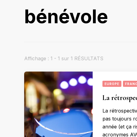
bénévole
Affichage : 1 - 1 sur 1 RÉSULTATS
EUROPE
FRAN
La rétrospec
La rétrospectiv
pas toujours r
année (et ça ri
acronymes AVC