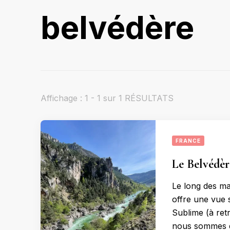
belvédère
Affichage : 1 - 1 sur 1 RÉSULTATS
FRANCE
Le Belvédèr
Le long des m
offre une vue 
Sublime (à retr
nous sommes d