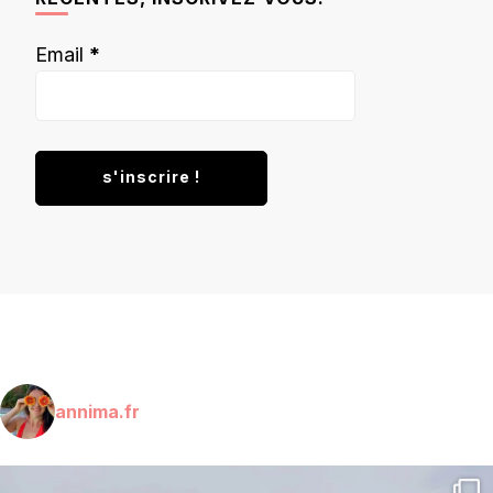
Email
*
annima.fr