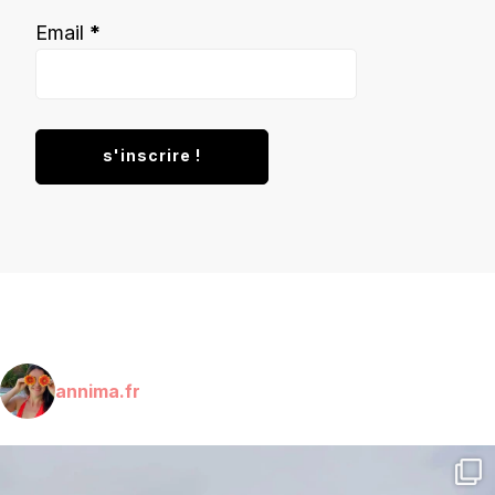
Email
*
annima.fr