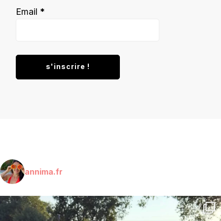
Email
*
annima.fr