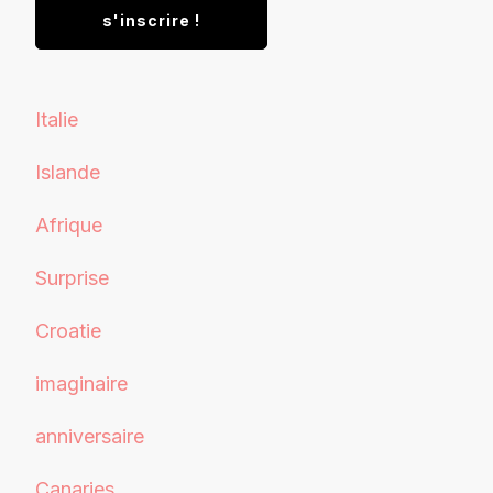
Italie
Islande
Afrique
Surprise
Croatie
imaginaire
anniversaire
Canaries