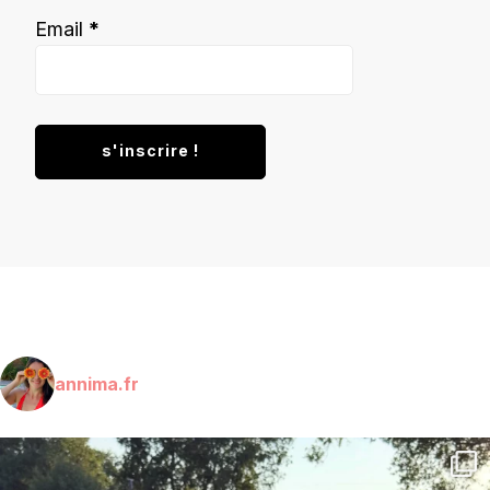
Email
*
annima.fr