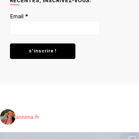
RÉCENTES, INSCRIVEZ-VOUS:
Email
*
annima.fr