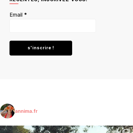
Email
*
annima.fr