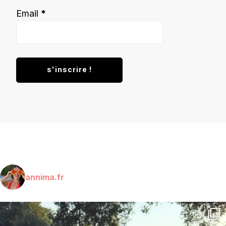
Email
*
annima.fr