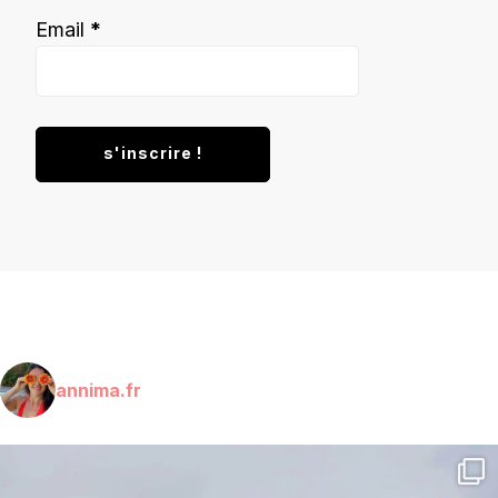
Email
*
annima.fr