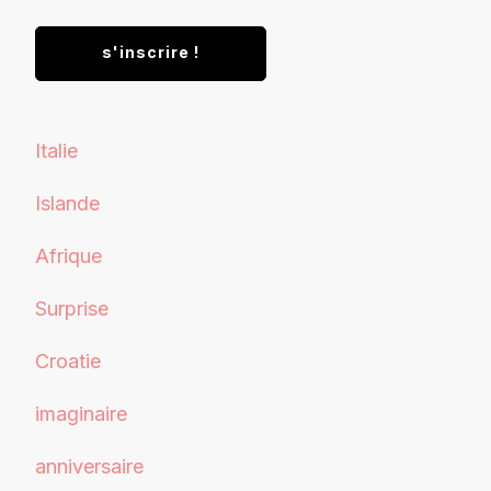
Italie
Islande
Afrique
Surprise
Croatie
imaginaire
anniversaire