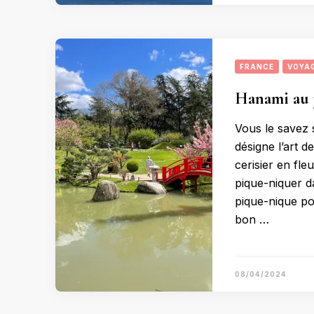
FRANCE
VOYA
Hanami au j
Vous le savez 
désigne l’art d
cerisier en fle
pique-niquer d
pique-nique po
bon …
08/04/2024