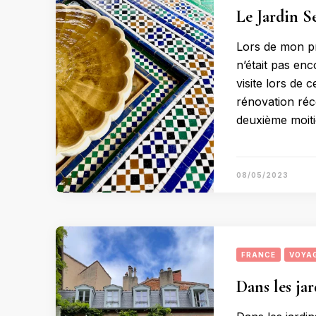
Le Jardin S
Lors de mon pr
n’était pas en
visite lors de 
rénovation réc
deuxième moiti
08/05/2023
FRANCE
VOYA
Dans les ja