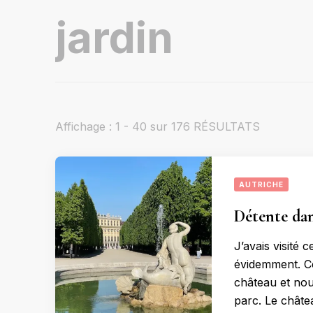
Vous recherchiez quelque chose ?
Affichage : 1 - 40 sur 176 RÉSULTATS
AUTRICHE
Détente dan
J’avais visité
évidemment. Cet
château et no
parc. Le châte