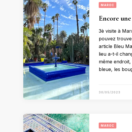
MAROC
Encore une 
3è visite à Ma
pouvez trouver
article Bleu M
lieu a-t-il cha
même endroit, 
bleue, les boug
30/05/2023
MAROC